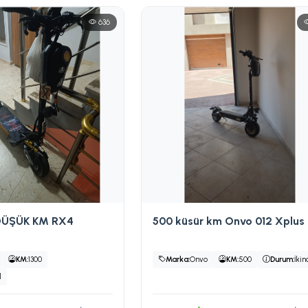
636
DÜŞÜK KM RX4
500 küsür km Onvo 012 Xplus
KM:
1300
Marka:
Onvo
KM:
500
Durum:
İkin
l