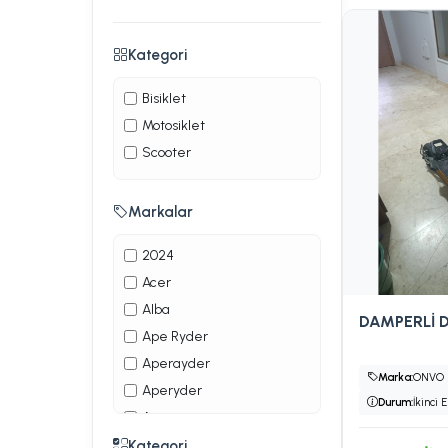
Kategori
Bisiklet
Motosiklet
Scooter
Markalar
2024
Acer
Alba
DAMPERLİ 
Ape Ryder
Aperayder
Marka:
ONVO
Aperyder
Durum:
İkinci E
Arora
Belderia
Kategori