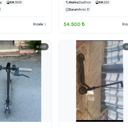
ay
KM:
3500
Marka:
Dualtron
KM:
520
l
Durum:
İkinci El
54.500 ₺
İncele
İnc
654