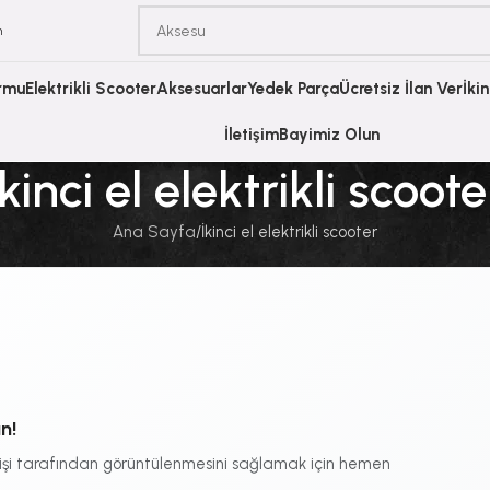
m
ormu
Elektrikli Scooter
Aksesuarlar
Yedek Parça
Ücretsiz İlan Ver
İki
İletişim
Bayimiz Olun
İkinci el elektrikli scoote
Ana Sayfa
İkinci el elektrikli scooter
n!
kişi tarafından görüntülenmesini sağlamak için hemen