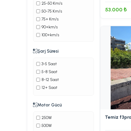
Giddy
25-50 Km/s
53.000 ₺
Goldmaster
50-75 Km/s
Gosmart
75+ Km/s
Hifree
90+km/s
Hikey
100+km/s
Hiley
İ135
Şarj Süresi
IMR
3-5 Saat
İnokim
5-8 Saat
İxaomi
8-12 Saat
Kaabo
12+ Saat
Kabo wolf worior
Kron
Motor Gücü
Kuba
Langfeite
Temiz f3pr
250W
Martı soccotur
500W
Meka