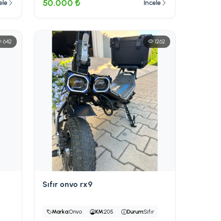
50.000 ₺
ele
İncele
642
1262
Sıfır onvo rx9
Marka:
Onvo
KM:
205
Durum:
Sıfır