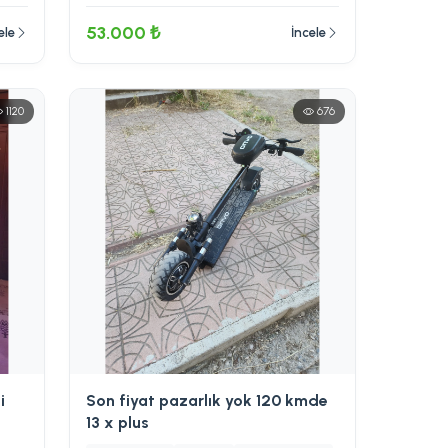
53.000 ₺
ele
İncele
1120
676
i
Son fiyat pazarlık yok 120 kmde
13 x plus