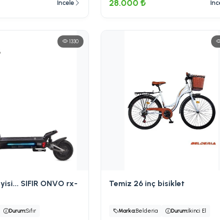
28.000 ₺
İncele
İnc
1330
 iyisi... SIFIR ONVO rx-
Temiz 26 inç bisiklet
Durum:
Sıfır
Marka:
Belderia
Durum:
İkinci El