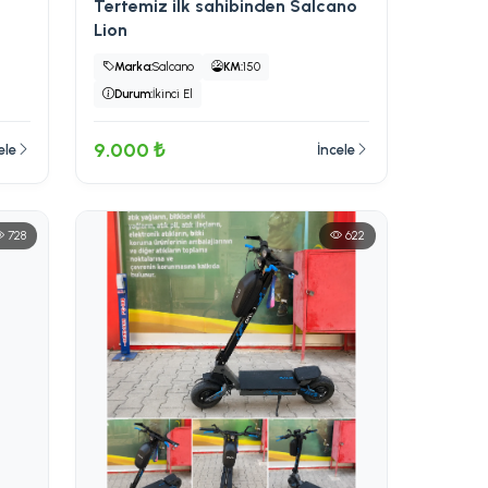
Tertemiz ilk sahibinden Salcano
Lion
Marka:
Salcano
KM:
150
Durum:
İkinci El
9.000 ₺
ele
İncele
728
622