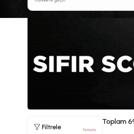
harekete geçin.
Toplam
6
Filtrele
Temizle