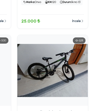
Marka:
Onvo
KM:
120
Durum:
İkinci El
25.000 ₺
ele
İncele
500
628