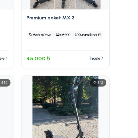
Premium paket MX 3
Marka:
Onvo
KM:
900
Durum:
İkinci El
45.000 ₺
ele
İncele
556
542