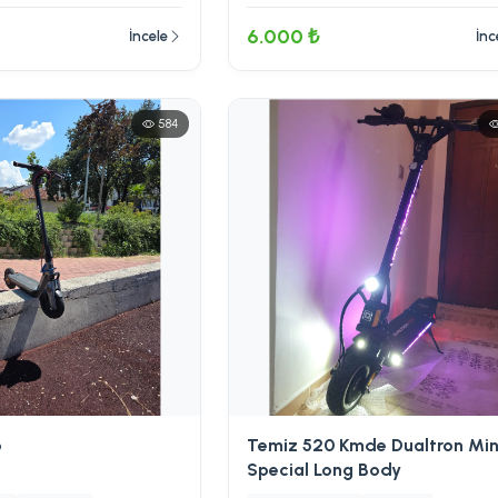
6.000 ₺
İncele
İnc
584
o
Temiz 520 Kmde Dualtron Min
Special Long Body