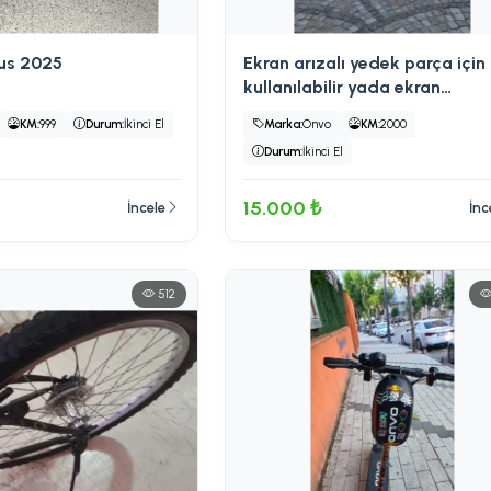
lus 2025
Ekran arızalı yedek parça için
kullanılabilir yada ekran
değişimiyle kullanılabilir
KM:
999
Durum:
İkinci El
Marka:
Onvo
KM:
2000
Durum:
İkinci El
15.000 ₺
İncele
İnc
512