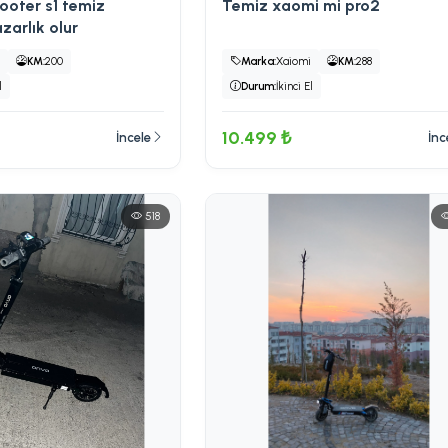
ooter s1 temiz
Temiz xaomi mi pro2
azarlık olur
i
KM:
200
Marka:
Xaiomi
KM:
288
l
Durum:
İkinci El
10.499 ₺
İncele
İnc
518