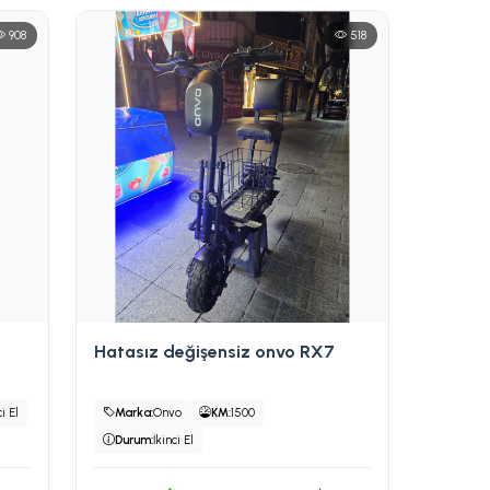
908
518
Hatasız değişensiz onvo RX7
ci El
Marka:
Onvo
KM:
1500
Durum:
İkinci El