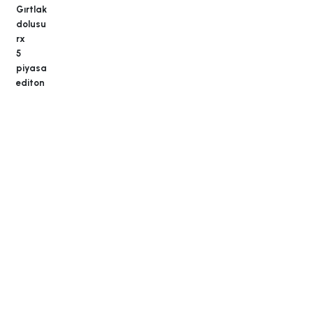
Gırtlak
dolusu
rx
5
piyasa
editon