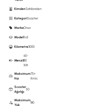
Kimden
Sahibinden
Kategori
Scooter
Marka
Onvo
Model
Rx5
Kilometre
3000
60-
Menzil
80
KM
Maksimum
75+
Hız
Km/s
Scooter
50
Ağırlığı
Maksimum
180
Yük