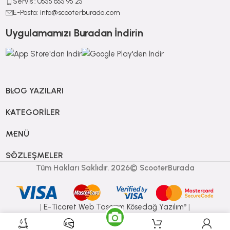
Servis : 0555 655 95 25
E-Posta: info@scooterburada.com
Uygulamamızı Buradan İndirin
BLOG YAZILARI
KATEGORILER
MENÜ
SÖZLEŞMELER
Tüm Hakları Saklıdır. 2026© ScooterBurada
|
E-Ticaret
Web Tasarım Kösedağ Yazılım
|
®