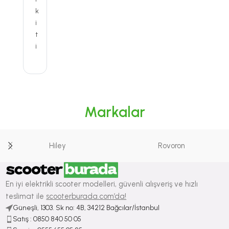
k
i
t
i
Markalar
Hiley
Rovoron
En iyi elektrikli scooter modelleri, güvenli alışveriş ve hızlı
teslimat ile
scooterburada.com’da!
Güneşli, 1303. Sk no: 4B, 34212 Bağcılar/İstanbul
Satış : ⁠0850 840 50 05