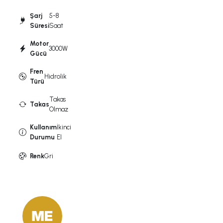
Şarj
5-8
Süresi
Saat
Motor
3000W
Gücü
Fren
Hidrolik
Türü
Takas
Takas
Olmaz
Kullanım
İkinci
Durumu
El
Renk
Gri