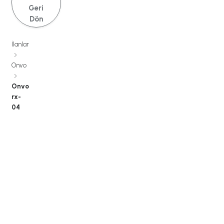
Geri
Dön
İlanlar
Onvo
Onvo
rx-
04