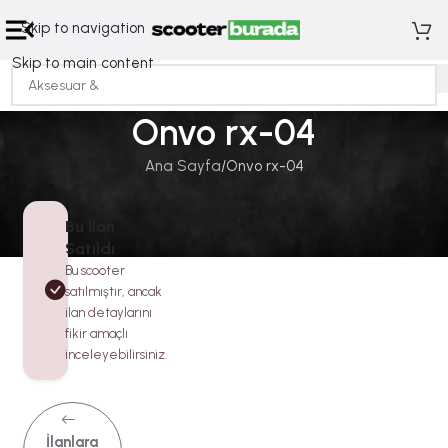
Skip to navigation
Skip to main content
Onvo rx-04
Ana Sayfa
Onvo rx-04
Bu İlan
Satıldı
Bu scooter
satılmıştır, ancak
ilan detaylarını
fikir amaçlı
inceleyebilirsiniz.
İlanlara