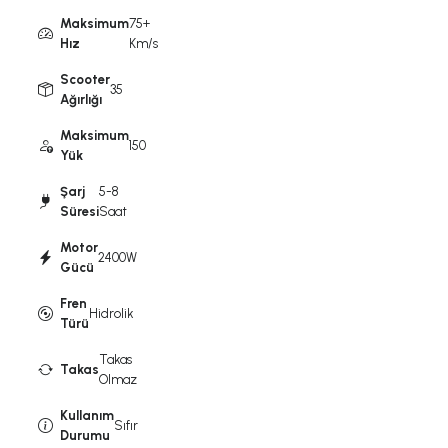
Maksimum
75+
Hız
Km/s
Scooter
35
Ağırlığı
Maksimum
150
Yük
Şarj
5-8
Süresi
Saat
Motor
2400W
Gücü
Fren
Hidrolik
Türü
Takas
Takas
Olmaz
Kullanım
Sıfır
Durumu