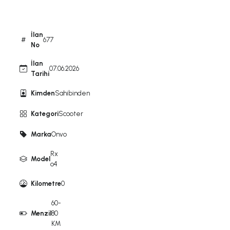
İlan
677
No
İlan
07.06.2026
Tarihi
Kimden
Sahibinden
Kategori
Scooter
Marka
Onvo
Rx
Model
o4
Kilometre
0
60-
Menzil
80
KM