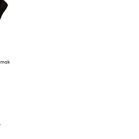
DEVAMINI OKU
armak
→