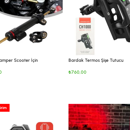
amper Scooter İçin
Bardak Termos Şişe Tutucu
0
₺
760,00
KLE
SEPETE EKLE
irim