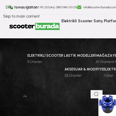
Skip to navigation
Servis : 0555 655 95 25
Satış: ⁠0850 840 50 05
info@scooterburada.co
Skip to main content
Elektrikli Scooter Satış Platf
ELEKTRIKLI SCOOTER LASTIK MODELLERI
MAĞAZA
Y
3 Ürünler
61 Ürünler
6 
AKSESUAR & MODIFIYE
ELEKTR
26 Ürünler
1 Ürün
ÜRÜNLERI ARA
Ana Sayf