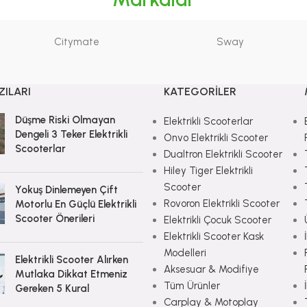
Citymate
Sway
ZILARI
KATEGORILER
Düşme Riski Olmayan
Elektrikli Scooterlar
Dengeli 3 Teker Elektrikli
Onvo Elektrikli Scooter
Scooterlar
Dualtron Elektrikli Scooter
Hiley Tiger Elektrikli
Scooter
Yokuş Dinlemeyen Çift
Rovoron Elektrikli Scooter
Motorlu En Güçlü Elektrikli
Scooter Önerileri
Elektrikli Çocuk Scooter
Elektrikli Scooter Kask
Modelleri
Elektrikli Scooter Alırken
Aksesuar & Modifiye
Mutlaka Dikkat Etmeniz
Tüm Ürünler
Gereken 5 Kural
Carplay & Motoplay