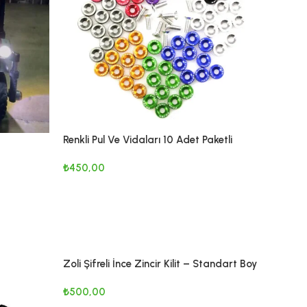
Renkli Pul Ve Vidaları 10 Adet Paketli
rme Paketi
₺
450,00
SEPETE EKLE
Zoli Şifreli İnce Zincir Kilit – Standart Boy
| Hafif, Pratik ve Güvenli
₺
500,00