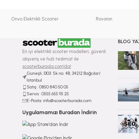
Onvo Elektrikli Scooter
Rovoron
BLOG YA
En iyi elektrikli scooter modelleri, güvenli
alışveriş ve hızlı teslimat ile
scooterburada.com’da!
Güneşli, 1303. Sk no: 4B, 34212 Bağcılar/
İstanbul
Satış : ⁠0850 840 50 05
Servis : 0555 655 95 25
E-Posta: info@scooterburada.com
Uygulamamızı Buradan İndirin