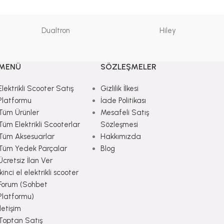
Dualtron
Hiley
MENÜ
SÖZLEŞMELER
Elektrikli Scooter Satış
Gizlilik İlkesi
Platformu
İade Politikası
Tüm Ürünler
Mesafeli Satış
Tüm Elektrikli Scooterlar
Sözleşmesi
Tüm Aksesuarlar
Hakkımızda
Tüm Yedek Parçalar
Blog
Ücretsiz İlan Ver
İkinci el elektrikli scooter
Forum (Sohbet
Platformu)
İletişim
Toptan Satış