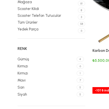
Mağaza
61
Scooter Kilidi
8
Scooter Telefon Tutucular
3
Tüm Ürünler
58
Yedek Parça
6
RENK
Karbon D
Gümüş
4
₺
5.500,0
Kırmızı
6
SEPETE E
Kırmızı
1
Mavi
7
Sarı
5
-101 ₺ ind
Siyah
5