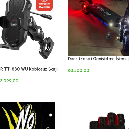
Deck (Kasa) Genişletme İşlemi |
Aydınlatma ve Görsel Özelleşti
 TT-880 WU Kablosuz Şarjlı
₺
3.500,00
nleyicili Telefon Tutucu
SEPETE EKLE
3.099,00
KLE