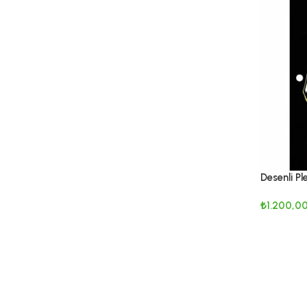
Desenli P
Zemin Ka
₺
1.200,0
SEPETE E