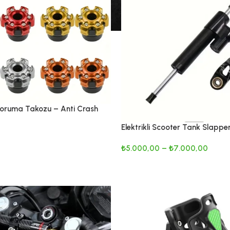
Koruma Takozu – Anti Crash
eti
Elektrikli Scooter Tank Slapper
Damper
LER
₺
5.000,00
–
₺
7.000,00
SEÇENEKLER