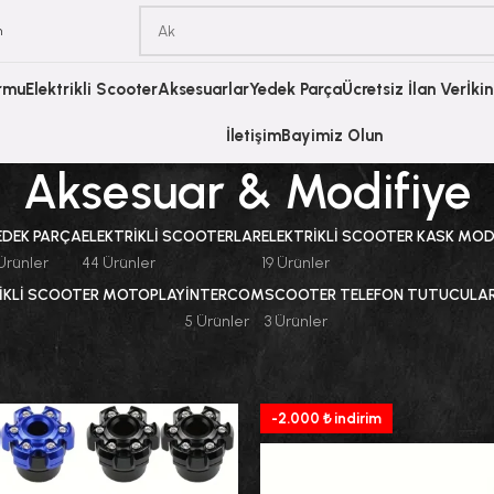
m
ormu
Elektrikli Scooter
Aksesuarlar
Yedek Parça
Ücretsiz İlan Ver
İki
İletişim
Bayimiz Olun
Aksesuar & Modifiye
EDEK PARÇA
ELEKTRIKLI SCOOTERLAR
ELEKTRIKLI SCOOTER KASK MOD
Ürünler
44 Ürünler
19 Ürünler
IKLI SCOOTER MOTOPLAY
INTERCOM
SCOOTER TELEFON TUTUCULA
5 Ürünler
3 Ürünler
a
Aksesuar & Modifiye
Sayfa 2
Göster
-2.000 ₺ indirim