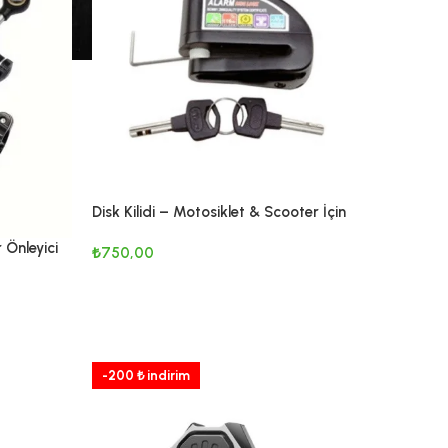
Disk Kilidi – Motosiklet & Scooter İçin
Güçlü Güvenlik Çözümü
 Önleyici
₺
750,00
SEPETE EKLE
-200 ₺ indirim