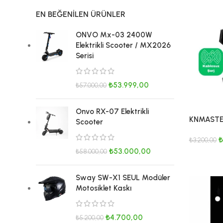
EN BEĞENILEN ÜRÜNLER
ONVO Mx-03 2400W
Elektrikli Scooter / MX2026
Serisi
₺
53.999,00
₺
57.000,00
Onvo RX-07 Elektrikli
KNMASTER
Scooter
Titreşim Ö
₺
₺
3.200,00
₺
53.000,00
₺
58.000,00
SEPETE E
Sway SW-X1 SEUL Modüler
Motosiklet Kaskı
₺
4.700,00
₺
5.200,00