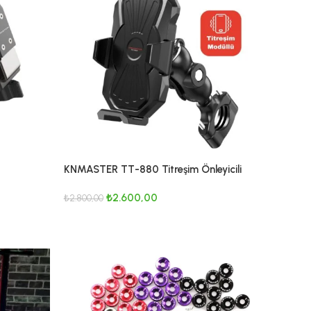
KNMASTER TT-880 Titreşim Önleyicili
Motosiklet Telefon Tutucu
₺
2.600,00
₺
2.800,00
SEPETE EKLE