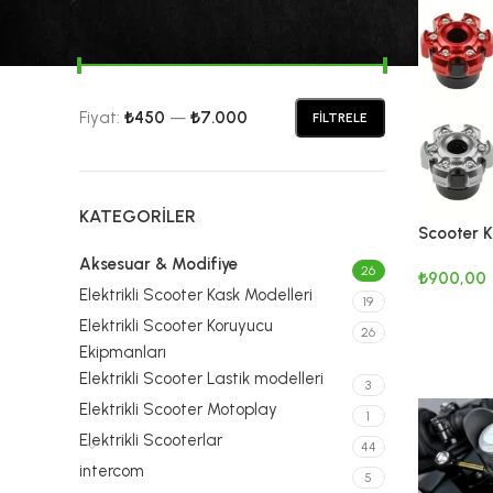
FIYATA GÖRE FILTRELE
Fiyat:
₺450
—
₺7.000
FILTRELE
KATEGORILER
Scooter 
Koruma S
Aksesuar & Modifiye
26
₺
900,00
Elektrikli Scooter Kask Modelleri
19
SEÇENEK
Elektrikli Scooter Koruyucu
26
Ekipmanları
Elektrikli Scooter Lastik modelleri
3
Elektrikli Scooter Motoplay
1
Elektrikli Scooterlar
44
intercom
5