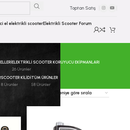
Toptan Satış
nci el elektrikli scooter
Elektrikli Scooter Forum
ELLERI
ELEKTRIKLI SCOOTER KORUYUCU EKIPMANLARI
26 Ürünler
R
SCOOTER KILIDI
TÜM ÜRÜNLER
8 Ürünler
58 Ürünler
9
12
18
24