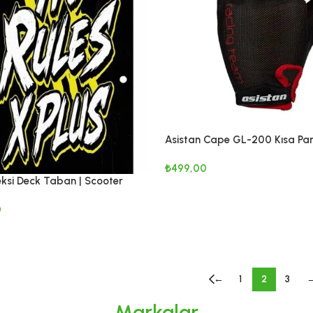
Asistan Cape GL-200 Kısa P
Eldiven
₺
499,00
leksi Deck Taban | Scooter
SEÇENEKLER
plama ve Görsel Aksesuar
0
KLE
←
1
2
3
Markalar